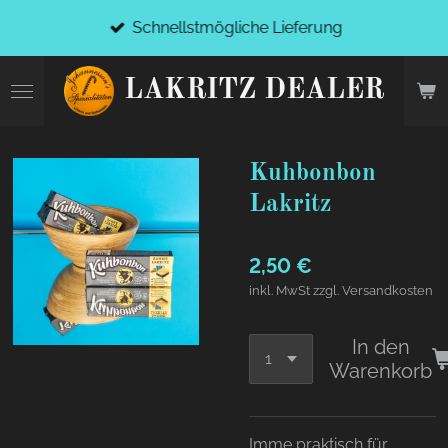
Zum
Schnellstmögliche Lieferung
Hauptinhalt
springen
LAKRITZ DEALER
Kuhbonbon
Lakritz
2,50 €
inkl. MwSt zzgl. Versandkosten
In den
Warenkorb
Imme praktisch für