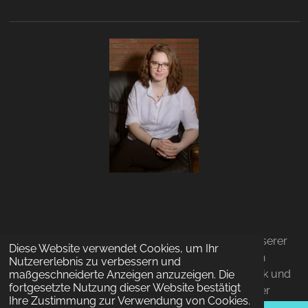
Besonderen Dank an
Jaqueline Johannesson
, unserer
Diese Website verwendet Cookies, um Ihr
Fotografin, der wir diese tollen Bilder zu verdanken
Nutzererlebnis zu verbessern und
haben! Sie ist immer mit viel Begeisterung am Werk und
maßgeschneiderte Anzeigen anzuzeigen. Die
fortgesetzte Nutzung dieser Website bestätigt
würde sich freuen, auch für eure Projekte hinter der
Ihre Zustimmung zur Verwendung von Cookies.
Kamera stehen zu dürfen. Bei Interesse schreibt uns