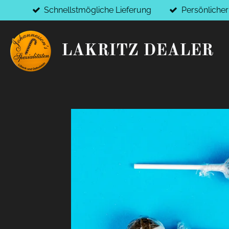
Schnellstmögliche Lieferung
Persönliche
Zum
Hauptinhalt
springen
LAKRITZ DEALER