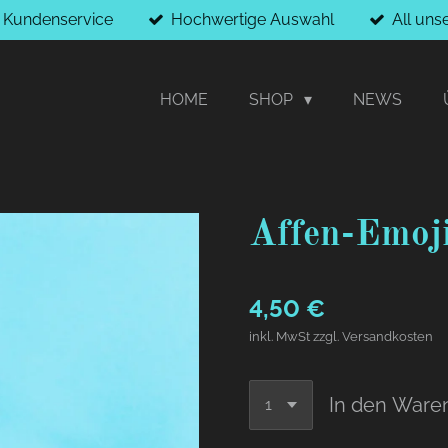
r Kundenservice
Hochwertige Auswahl
All uns
HOME
SHOP
NEWS
Affen-Emoj
4,50 €
inkl. MwSt zzgl. Versandkosten
In den Ware