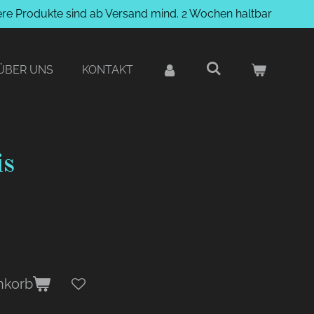
ere Produkte sind ab Versand mind. 2 Wochen haltbar
ÜBER UNS
KONTAKT
is
nkorb