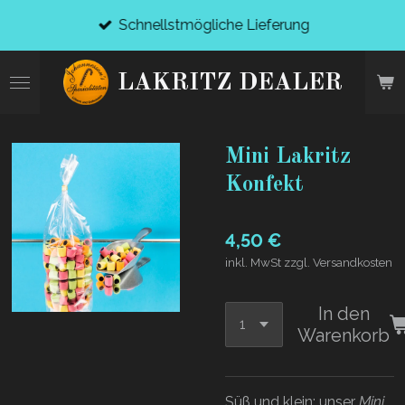
Zum
Schnellstmögliche Lieferung
Hauptinhalt
springen
LAKRITZ DEALER
Mini Lakritz
Konfekt
4,50 €
inkl. MwSt zzgl. Versandkosten
In den
Warenkorb
Süß und klein; unser
Mini