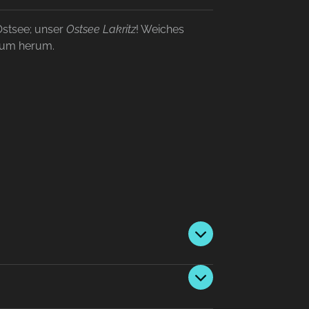
Ostsee; unser
Ostsee Lakritz
! Weiches
drum herum.