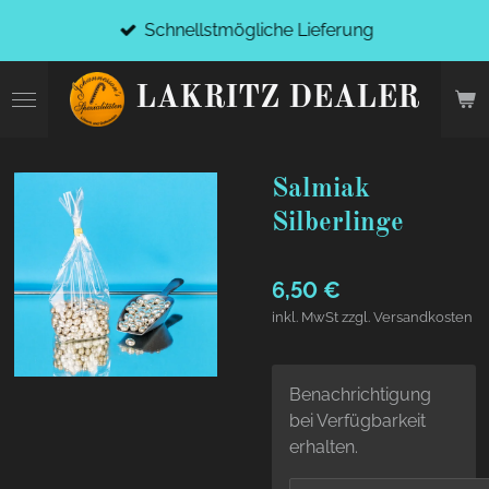
Zum
Schnellstmögliche Lieferung
Hauptinhalt
springen
LAKRITZ DEALER
Salmiak
Silberlinge
6,50 €
inkl. MwSt zzgl. Versandkosten
Benachrichtigung
bei Verfügbarkeit
erhalten.