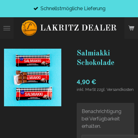
Zum
Schnellstmögliche Lieferung
Hauptinhalt
springen
LAKRITZ DEALER
Salmiakki
Schokolade
4,90 €
inkl. MwSt zzgl. Versandkosten
Benachrichtigung
bei Verfügbarkeit
erhalten.