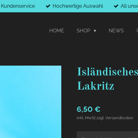
r Kundenservice
Hochwertige Auswahl
All uns
HOME
SHOP
NEWS
Isländische
Lakritz
6,50 €
inkl. MwSt zzgl. Versandkosten