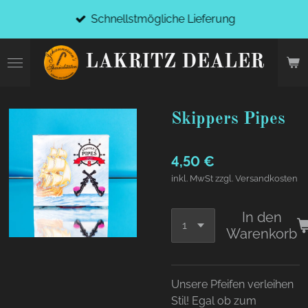
Zum
Schnellstmögliche Lieferung
Hauptinhalt
springen
LAKRITZ DEALER
Skippers Pipes
4,50 €
inkl. MwSt zzgl. Versandkosten
In den
Warenkorb
Unsere Pfeifen verleihen
Stil! Egal ob zum